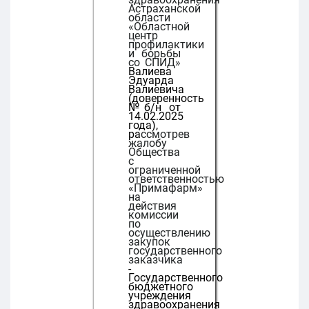
Астраханской
области
«Областной
центр
профилактики
и борьбы
со СПИД»
Валиева
Эдуарда
Валиевича
(доверенность
№б/н от
14.02.2025
года),
ра
ссмотрев
жалобу
Общества
с
ограниченной
ответственностью
«Примафарм»
на
действия
комиссии
по
осуществлению
закупок
государственного
заказчика
-
Государственного
бюджетного
учреждения
здравоохранения