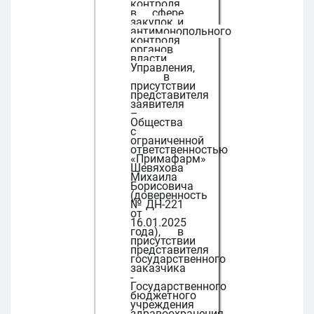
контроля
в сфере
закупок и
антимонопольного
контроля
органов
власти
Управления,
в
присутствии
представителя
заявителя
–
Общества
с
ограниченной
ответственностью
«Примафарм»
Шевяхова
Михаила
Борисовича
(доверенность
№ДН-221
от
16.01.2025
года), в
присутствии
представителя
государственного
заказчика
-
Государственного
бюджетного
учреждения
здравоохранения