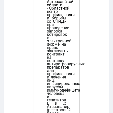
Астраханской
области
«Областной
центр
профилактики
и борьбы
со СПИД»
при
проведении
запроса
котировок
в
электронной
форме на
право
заключить
контракт
на
поставку
антиретровирусных
препаратов
для
профилактики
и лечения
лиц,
инфицированных
вирусом
иммунодефицита
человека
и
гепатитов
В и С:
Атазанавир
(реестровый