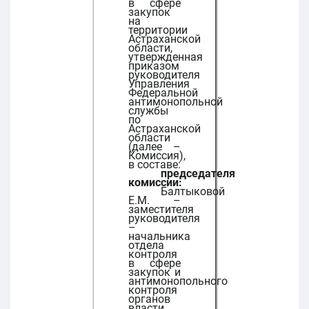
в сфере
закупок
на
территории
Астраханской
области,
утвержденная
приказом
руководителя
Управления
Федеральной
антимонопольной
службы
по
Астраханской
области
(далее –
Комиссия),
в составе:
председателя
комиссии:
Балтыковой
Е.М. –
заместителя
руководителя
–
начальника
отдела
контроля
в сфере
закупок и
антимонопольного
контроля
органов
власти