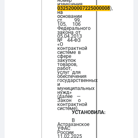
номер
извещения
0325200007225000008
),
на
осн
овании
ст. 99,
105, 106
Федерального
закона от
05.04.2013
№44-ФЗ
«О
контрактной
системе в
сфере
закупок
товаров,
работ,
услуг для
обеспечения
государственных
и
муниципальных
нужд»
(далее —
Закон о
контрактной
системе),
УСТАНОВИЛА:
В
Астраханское
УФАС
России
11.02.2025