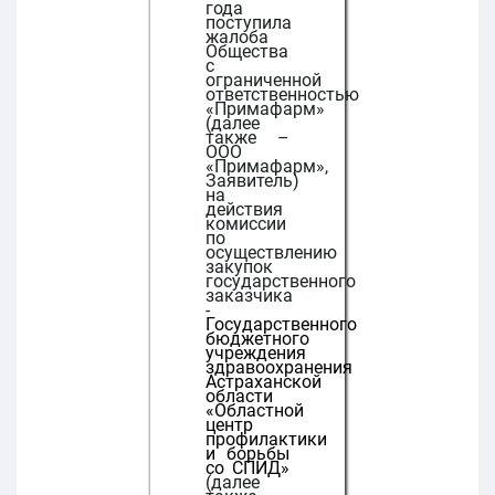
года
поступила
жалоба
Общества
с
ограниченной
ответственностью
«Примафарм»
(далее
также –
ООО
«Примафарм»,
Заявитель)
на
действия
комиссии
по
осуществлению
закупок
государственного
заказчика
-
Государственного
бюджетного
учреждения
здравоохранения
Астраханской
области
«Областной
центр
профилактики
и борьбы
со СПИД»
(далее