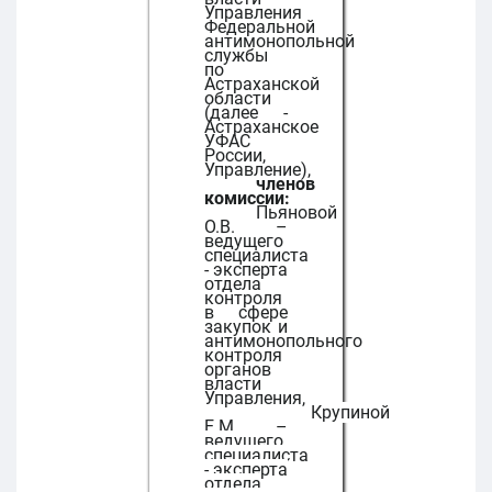
Управления
Федеральной
антимонопольной
службы
по
Астраханской
области
(далее -
Астраханское
УФАС
России,
Управление),
членов
комиссии:
Пьяновой
О.В. –
ведущего
специалиста
- эксперта
отдела
контроля
в сфере
закупок и
антимонопольного
контроля
органов
власти
Управления,
Крупиной
Е.М. –
ведущего
специалиста
- эксперта
отдела