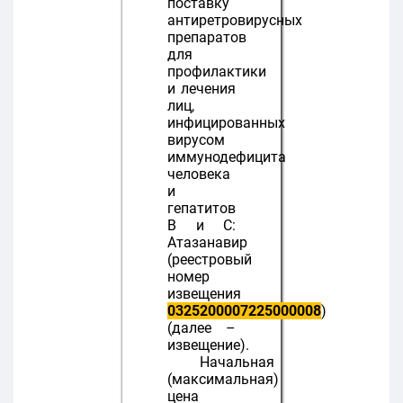
поставку
антиретровирусных
препаратов
для
профилактики
и лечения
лиц,
инфицированных
вирусом
иммунодефицита
человека
и
гепатитов
В и С:
Атазанавир
(реестровый
номер
извещения
0325200007225000008
)
(далее –
извещение).
Начальная
(максимальная)
цена