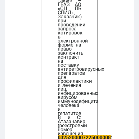
также –
ГБУЗ АО
«ОЦ ПБ
СПИД»,
Заказчик)
при
проведении
запроса
котировок
в
электронной
форме на
право
заключить
контракт
на
поставку
антиретровирусных
препаратов
для
профилактики
и лечения
лиц,
инфицированных
вирусом
иммунодефицита
человека
и
гепатитов
В и С:
Атазанавир
(реестровый
номер
извещения
0325200007225000008
)