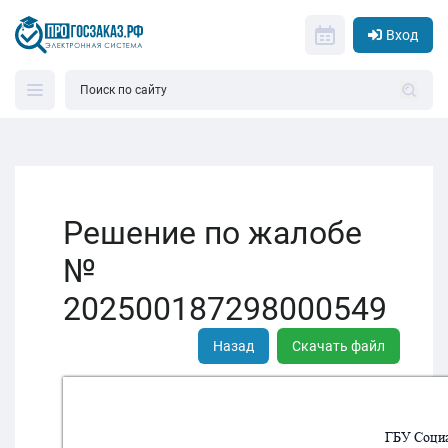
Вход
Решение по жалобе
№
202500187298000549
Назад
Скачать файл
ГБ
У Соци