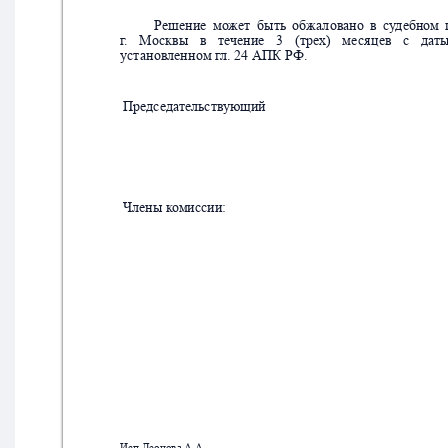
Решен
ие
м
о
жет
бы
ть
о
б
ж
ал
овано
в
су
д
ебном
г
.
Мо
сквы
в
т
е
ч
ение
3
(
тр
ех)
м
е
сяц
ев
с
дат
уст
ан
овленн
ом г
л
. 24
 АПК
 РФ. 
Председа
тельств
ующий
Члены к
омиссии:
Исп.Леонова А.А.