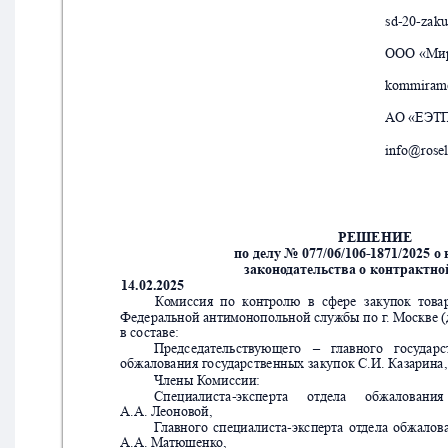
sd-20-zaku
ООО «Ми
kommiram
А
О «ЕЭТ
info@rosel
РЕШЕНИЕ
по делу № 077/06/106-1871/2025 
законо
да
тельства о контрактно
14.02.2025                                                                             
К
о
миссия
по
к
онтро
лю
в
с
фере
закупок
т
ова
Федеральной антимонопольной слу
жбы по 
г
. М
о
скве (
в со
ставе:
Предс
еда
тельст
в
ующего
–
г
лавного
госу
да
рс
об
ж
алования 
г
о
су
дарс
твенных з
акупок С.И. 
Казарина,
Члены 
К
омиссии:
Специалист
а-эк
сперта
от
дела
об
жа
лования
А.А. Леоновой, 
Г
лавного
специалист
а-эк
сперта
от
дела
обжалов
А.А. Ма
тюшенк
о, 