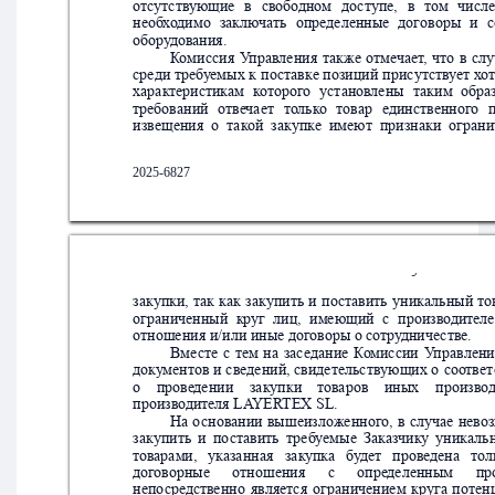
отсутств
ующие
в
свобо
дном
до
ступе,
в
том
числе
необ
х
о
димо
заклю
ча
ть
определенные
договоры
и
с
обору
дования. 
К
омиссия
У
правления
также
отме
чает
,
что
в
слу
среди т
реб
у
емых
 к
 по
ставке позиций
 присутств
ует х
от
харак
теристикам
к
от
орог
о
уст
анов
лены
т
аким
обра
требований
отве
чает
то
льк
о
товар
единственног
о
извещения
о
так
ой
закупк
е
имеют
признаки
ограни
2025-6827
5
закупки, 
т
ак
как
закупить 
и 
пост
авить
уникальный
то
ограниченный
круг
лиц,
имеющий
с
произво
дител
отношения и/или иные дог
оворы о со
т
ру
дниче
стве. 
Вме
сте
с
тем
на
заседание
К
о
миссии
У
правлени
доку
ментов 
и 
сведений, свидетельствующих о
соо
твет
о
прове
дении
закупки
тов
аров
иных
произво
д
произво
дителя LA
YER
TEX SL.
На
о
сновании
вышеизло
женног
о,
в
случае
нево
закупить
и
по
ст
авить
треб
уемые
Заказ
чику
уникаль
тов
арами,  
ук
азанная   зак
упка
  б
у
дет
  пров
едена  
тол
дог
оворные
отношения
с
опре
деленным
пр
непо
средств
енно
является
ограничением
круга
потен