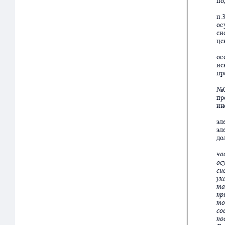
по
п.
о
с
си
це
о
с
ис
пр
№
пр
ин
эл
эл
до
ча
ос
си
ук
т
а
пр
то
со
по