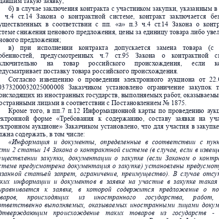
давшим
 т
акую
 за
явку;
б)
в
с
луч
ае
зак
лю
че
ния
к
онт
р
акт
а
с
уч
аст
ник
ом
з
акупк
и,
указан
ным
в
3
ч.
4
ст
.14
З
ак
она
о
к
онт
ра
ктной
с
ист
еме
,
к
онт
ракт
за
клю
ч
ает
с
я
бе
ущ
е
ст
вленн
ых
в
соотве
т
ств
ии
с
пп.
«а
»
п.3
ч.
4
ст
.14
За
к
она
о
к
онт
с
тем
е с
ниже
ния 
це
ново
г
о
 п
редложения,
 це
ны 
за
 еди
ницу
 товар
а л
ибо
 у
ве
н
ового пред
ложения;
в)
при
ис
полне
нии
к
онт
р
акт
а
доп
ускае
т
ся
зам
ена
товар
а
(с
обенн
о
ст
ей,
преду
смот
ре
нны
х
ч
.7
с
т
.95
Зак
она
о
к
он
тр
актно
й
с
к
лю
чи
тел
ьно
на
товар
ро
сси
йск
ого
происх
ожден
ия,
е
сли
к
еду
сматри
вает 
по
с
т
авку 
товара 
ро
ссий
ск
ого про
исх
ождени
я.
Сог
ла
сно
изве
щени
ю
о
про
веден
ии
э
л
ект
рон
ного
а
укц
ион
а
от
22.
03
7320
003
202
5000
008
За
казчик
о
м
ус
та
новле
но
огр
анич
ени
е
з
акупо
к
т
о
исх
о
д
ящи
х 
из
 ин
о
с
т
ран
ных
 го
су
да
рст
в,
 вы
полня
емы
х 
раб
от
, о
казывае
мы
о
ст
ра
нным
и л
ица
ми 
в с
оответ
с
твии
 с 
По
ст
ано
влени
ем 
№ 18
75.
Кроме
того,
в
п
п.7
п.1
2
Инфо
рмацио
нной
карты
по
пр
оведен
ию
а
ук
ектр
онн
ой
ф
орме
«
Т
ре
бован
ия
к
содержа
нию
,
со
ст
аву
зая
вки
на
у
ч
ектр
онн
ом
а
ук
цио
не»
Заказчик
о
м
уст
ано
влено
,
что
д
ля
у
час
тия
в
з
акупк
лжн
а с
о
д
ерж
ать, в 
то
м
 чи
сле
:
«Ин
фор
мация
и
док
ументы,
оп
редел
енн
ые
в
с
оо
тветс
тви
и
с
п
ун
с
ти
2
с
т
ать
и
14
Зак
о
на
о
контракт
ной
с
ист
еме
(в
слу
чае
,
если
в
изве
щ
ущ
ествл
ени
и
за
куп
ки,
до
кумент
ац
ии
о
зак
упке
(есл
и
З
ак
он
о
м
о
к
он
тр
с
теме
п
редусмот
рен
а
документ
ац
ия
о
з
аку
пке)
у
ст
ан
овл
ены
предусмот
азанн
ой
ст
а
тье
й
зап
рет
,
огра
нич
ени
е,
пр
еим
ущ
ество).
В
случа
е
отсу
ки
х
инфор
маци
и
и
документо
в
в
заявке
на
участ
ие
в
заку
пке
т
а
кая
и
равн
иваетс
я   к   за
явке,   в   к
о
торо
й   со
д
е
ржится   п
редложение   о   п
ва
ров,
происходящих
из
и
нос
тра
нног
о
госу
дарс
тва,
р
абот
,
ответст
вен
но
вы
полняемых,
о
казываемых
ин
ост
ранн
ыми
лиц
ами
д
оку
дтв
ерждающ
им
про
исхо
жд
ен
ие
т
аки
х
т
овар
ов
из
госуд
арс
тв
-