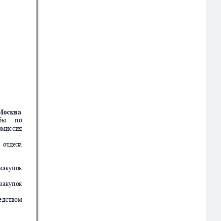
 Москва
б
ы
п
о
о
миссия
о
тдел
а
зак
упо
к
зак
упо
к
едство
м