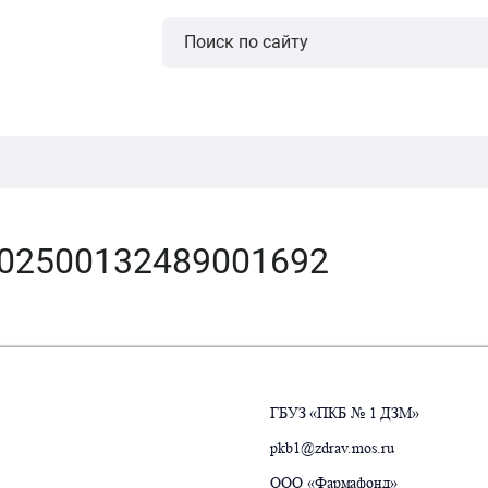
202500132489001692
ГБ
УЗ «ПКБ № 1 ДЗМ»
pkb1@zdrav
.mos.ru
ООО «Фарм
афонд»