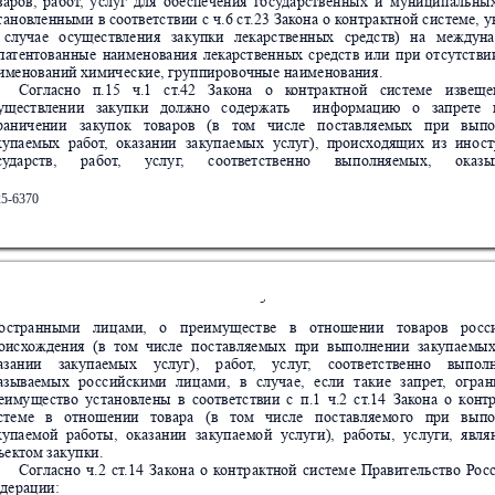
варов
,
ра
бот
,
у
слу
г
д
ля
обе
спечен
ия
г
о
су
дар
стве
нны
х
и
муни
цип
ал
ьны
т
а
новле
нным
и
в 
с
оответ
с
твии
с
ч.
6 
с
т
.23
За
к
она
о 
к
онт
р
актно
й
 с
ист
еме
,
 у
с
луч
ае
о
суще
ст
вления
за
купки
ле
карстве
нны
х
с
редст
в)
н
а
м
ежд
уна
п
а
т
ентован
ные
наим
енова
ния
лекарст
венн
ых
с
редст
в
и
ли
п
ри
от
сут
ст
ви
и
мен
овани
й хи
мич
е
с
кие
, г
руппи
ровочные
 на
име
новани
я.
Сог
ла
сно
  п.1
5  
ч.1  
ст
.42
  За
к
она  
о  
к
он
т
рактн
ой
  сис
тем
е
извещ
е
ущ
е
ст
влени
и   закупк
и   должно   содержать
и
нфо
рмацию   о   запрет
е  
р
анич
ени
и
  за
купок
товаров
  (в
то
м
  ч
исл
е
  по
ст
авля
емы
х
  пр
и  
вы
по
куп
аем
ых
ра
бот
,
оказ
ании
закупае
мых
услуг
),
пр
оисх
одящих
из
ино
ст
су
да
рст
в,
ра
бот
,
у
слу
г
,
с
оответ
с
твен
но
вып
олняе
мых
,
оказы
25-6370
3
о
ст
ра
нным
и
лиц
ами
,
о
п
реи
мущ
е
ст
ве
в
отноше
нии
товар
ов
ро
сс
о
исх
ождени
я
(в
том
числе
по
ст
авля
емы
х
при
выполн
ении
за
купае
мы
аза
нии
закупа
емы
х
усл
уг),
р
абот
,
ус
луг
,
со
ответ
ст
венн
о
вып
ол
азы
ваемы
х
ро
с
сий
ски
ми
ли
цам
и,
в
слу
чае
,
е
с
ли
т
аки
е
запре
т
,
огра
н
е
иму
ще
с
тво
уст
ан
овлены
в
с
оответ
с
тви
и
с
п.1
ч.2
с
т
.14
Зак
она
о
к
онт
с
тем
е   в   отн
оше
нии   товар
а   (в
  то
м   ч
исл
е   по
ст
авля
емо
го   при   вы
по
куп
аем
ой
работы,
оказан
ии
закупа
емо
й
у
слу
ги),
раб
оты,
услуг
и,
явл
ъекто
м
 за
купки
.
Сог
ла
сно
ч
.2
ст
.
14
За
к
она
о
к
онт
р
актно
й
сис
тем
е
Пра
вит
ель
ство
Ро
с
дер
аци
и: