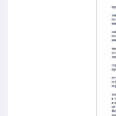
пр
за
г
о
ин
за
г
о
ин
чи
ус
ли
ст
пр
о
с
ус
ог
т
а
в
с
и 
об
Фе
пр