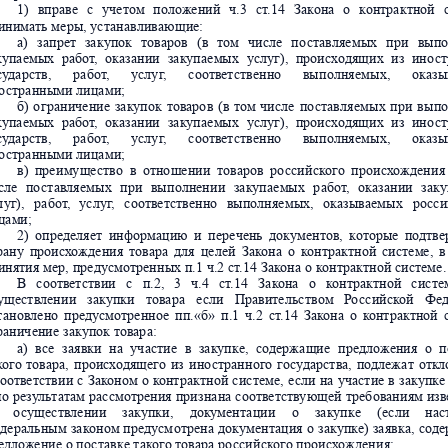
1)
вп
раве
с
у
четом
полож
е
ний
ч
.3
ст
.
14
За
к
она
о
к
онт
ра
ктной
и
нимать ме
ры,
 ус
т
ана
вливающ
ие:
а)
запре
т
за
купок
товаро
в
(
в
том
чи
сле
по
ст
авляе
мы
х
пр
и
в
ыпо
куп
аем
ых
ра
бот
,
оказ
ании
закупае
мых
услуг
),
пр
оисх
одящих
из
ино
ст
су
да
рст
в,
ра
бот
,
у
слу
г
,
с
оответ
с
твен
но
вып
олняе
мых
,
оказы
о
ст
ра
нным
и л
ица
ми;
б)
о
гран
иче
ние
з
акупо
к
товаро
в
(в
том
чи
сле
по
ст
авля
емы
х
пр
и
вы
по
куп
аем
ых
ра
бот
,
оказ
ании
закупае
мых
услуг
),
пр
оисх
одящих
из
ино
ст
су
да
рст
в,
ра
бот
,
у
слу
г
,
с
оответ
с
твен
но
вып
олняе
мых
,
оказы
о
ст
ра
нным
и л
ица
ми;
в)
пре
иму
ще
ство
в
отно
шен
ии
товаро
в
ро
с
сий
ск
ого
пр
оисх
ожден
ия
с
ле
по
с
т
авляе
мых
при
вып
олнен
ии
закупа
емы
х
р
абот
,
оказан
ии
заку
л
уг),
ра
бот
,
ус
луг
,
соотве
т
стве
нно
вып
олняе
мых
,
оказ
ываем
ых
ро
сси
ц
ами
;
2)
опр
еделя
ет
ин
формац
ию
и
пер
ечень
докуме
нтов,
к
оторые
подтве
ра
ну
происх
ожде
ния
товара
для
целе
й
Зак
она
о
к
он
т
рактн
ой
сист
еме
,
в
и
няти
я м
ер,
 пр
едусм
отр
енн
ых 
п.1
 ч.2
 ст
.
14 З
ак
она
 о 
к
онт
ракт
ной 
сис
тем
е.
В  
с
оответ
с
тви
и  
с   п.2,  
3   ч.4  
с
т
.14  
За
к
она  
о  
к
он
т
рактн
ой  
сис
те
ущ
е
ст
влени
и
  з
акупк
и
  товара
е
сл
и
  Пр
ави
тел
ьст
вом  
Р
о
сси
йск
ой
Фед
т
а
новле
но
п
редус
мот
рен
но
е
пп.«б
»
п
.1
ч.2
ст
.14
Зак
она
о
к
онт
ра
ктной
р
анич
ени
е з
акупо
к товар
а:
а)
вс
е
за
явк
и
на
уч
ас
тие
в
з
акупке,
содержа
щие
предложения
о
п
к
ого
товара,
происх
одящего
из
ино
ст
ран
ного
го
су
да
рст
ва,
п
о
д
леж
ат
откл
оотве
т
ств
ии
с
Зак
оном
о
к
онт
р
актно
й
си
сте
ме,
е
сли
на
уч
аст
ие
в
закупке
по
ре
зу
л
ь
т
атам
рас
смот
ре
ния
при
зна
на
 с
оответ
с
тв
у
ющей
т
реб
овани
ям
 и
з
о
суще
ствле
нии
закупк
и,
документ
а
ции
о
закупке
(
е
с
ли
нас
дер
ал
ьны
м
зак
он
ом 
пр
едусм
отр
ена
д
окумен
т
ация
 о
з
акупке)
зая
вка,
с
о
д
е
едл
о
же
ние
 о п
о
с
т
авке т
ак
ого товара
 ро
сси
йск
ого про
исх
ождени
я;