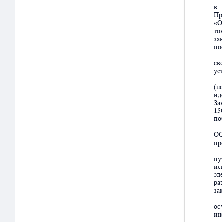
в  
Пр
«О
т
о
за
по
св
ус
(п
ид
За
15
по
О
пр
пу
ис
эл
ра
за
о
с
ин