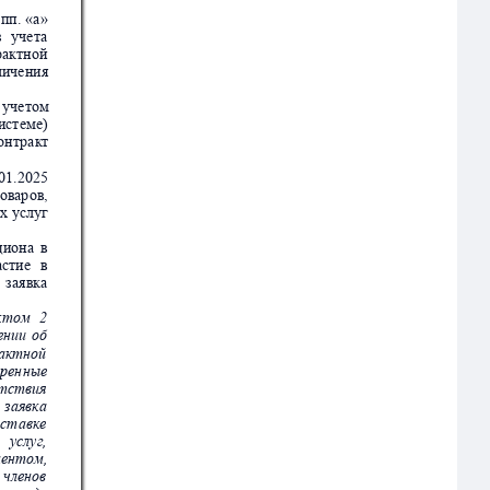
пп.
«а»
з
у
чет
а
ра
ктной
лич
ени
я
уче
том
ист
еме
)
онт
ра
кт
0
1.20
25
овар
ов,
х
 у
слу
г
ци
она
в
ас
тие
в
е
за
явка
ктом
2
е
нии
об
а
ктной
рен
ные
тст
вия
з
аяв
ка
ост
а
вке
услуг,
мент
о
м,
ч
л
е
нов