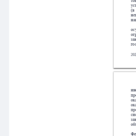
то
ус
(в
не
на
о
с
ог
за
г
о
20
ин
пр
ок
ок
пр
си
за
об
Фе