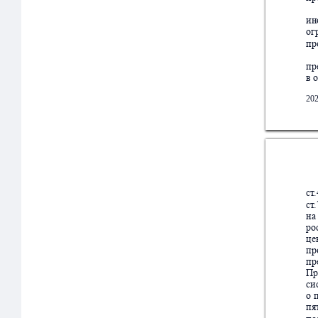
ин
ог
пр
пр
в 
20
ст
ст
на
ро
це
пр
пр
Пр
си
о 
пя