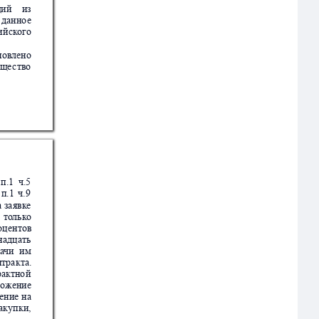
щи
й
из
 д
анн
о
е
и
йск
ого
н
овлено
уще
ство
п
.1
ч
.5
п.1
ч.9
 
за
явке
то
л
ьк
о
оц
ентов
н
адц
ать
а
чи
им
нт
ра
кта
.
р
актно
й
ложение
ение
 на
акупк
и,