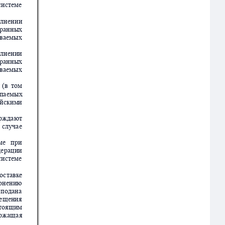
с
ист
еме
лн
ени
и
ран
ных
ваемы
х
лне
нии
ран
ных
ваемы
х
(в
том
па
емы
х
й
ски
ми
р
жда
ют
слу
ча
е
м
е  
при
ера
ции
сис
тем
е
о
ст
авке
оне
нию
 
подана
вещ
ени
я
тоящим
рж
аща
я