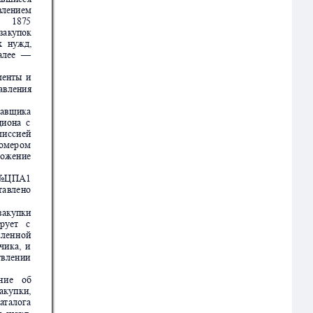
вле
нием
187
5
зак
упок
х
ну
жд,
ал
ее
—
менты
и
а
вления
ав
щика
ци
она
с
мисси
ей
омер
ом
ложение
№Ц
ПА1
т
а
влено
закупк
и
рует
с
и
лен
ной
чика,
и
твлен
ии
ни
е
об
закупк
и,
а
т
а
лог
а