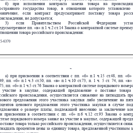
б)
при
и
сполн
ени
и
к
онт
ракт
а
за
мен
а
товара
на
п
рои
сх
о
д
я
о
ст
ра
нного   госу
дарс
тва   товар,  
в   отноше
нии   к
оторого   уст
а
новле
но  
р
анич
ени
е,
е
сл
и
к
онт
ра
кт
преду
сматри
вает
по
с
та
вку
товар
а
ро
сс
о
исх
ождени
я, н
е д
опу
скает
с
я;
3)
е
сл
и
Прав
ите
льс
твом
Р
о
с
сий
ск
ой
Федер
аци
и
уст
а
еду
смот
ре
нно
е
пп
. 
«
в»
п.1
ч.
2 
с
т
.14
Зак
он
а
 о
к
онт
р
актно
й 
с
ист
еме
пр
еим
отн
ошен
ии 
товара 
ро
ссий
ск
ого прои
сх
ождения
:
25-6370
4
а)
п
ри
п
рис
во
ени
и
в
с
оответ
с
тви
и
с
пп.
«б
»
п
.1
ч
.15
ст
.48,
пп.
«
б»
.49
,
пп.
«
б»
п.1
ч
.3
ст
.50,
пп.
«в»
п.1
ч.10
ст
.73,
п.
1
ч.
5
ст
.
74,
пп.
«
в»
.75
, 
пп. 
«б
» п
.1 
ч.5
 с
т
.76 
За
к
она 
о к
он
т
рактн
ой 
сис
тем
е 
поря
дк
ового н
омера
  у
час
тие
в  
закуп
ке,  
содержа
щей
предложение
о  
по
с
т
авке
  товара
с
сий
ск
ого
п
рои
сх
ождения
,
о
сущ
е
с
твляе
т
ся
сн
ижени
е
на
пят
над
цать
пр
н
ового
предл
ож
е
ния
этого
уча
стн
ика
за
купк
и
ли
бо
у
вели
чен
ие
на
п
ят
о
центов
ц
ено
вого
п
редложения
этого
учас
тни
ка
закупк
и
в
случ
ае
под
едл
о
же
ния
о
р
азмер
е
пл
аты,
подлежа
ще
й
вн
е
с
е
нию
за
з
акл
ю
че
ние
к
о
и
п
рис
во
ени
и
в
с
оответ
с
твии
с
п
п.
«
б»
п
.6
ч.
12
с
т
.93
З
ак
она
о
к
онт
с
тем
е 
по
ряд
к
ового 
номера
за
явке 
на
уча
сти
е 
в
закуп
ке, 
содержа
щей
пр
ед
п
о
ст
а
вке товара
 тольк
о ро
сси
йск
ого пр
оисх
ожден
ия,
 о
сущ
е
с
твляе
т
ся 
сни
ж
т
над
цать 
про
цен
тов
це
ны
за
единиц
у
товар
а,
предложенной
уча
стн
ик
ом 
з