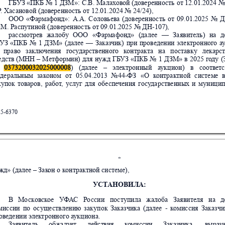
ГБ
УЗ «ПКБ 
№ 1
 Д
ЗМ»:
 С.В.
 Ма
лах
овой (доверенно
сть 
от 12.01.2024 
№ 
Р
. Хасановой (доверенно
сть от 12.01.2024 № 24/24),
ООО
«Фар
мафонд»:
А.А.
Соловьева
(доверенно
сть
о
т
09.01.2025
№
Д
М. Распутиной (доверенно
сть от 09.01.2025 № ДН-107),
рассмотрев 
жалоб
у 
ООО
«Фар
мафонд» 
(да
лее
—
Заявитель)
на
д
УЗ
«ПКБ
№
1
Д
ЗМ»
(далее
—
Заказ
чик)
при
проведении
элек
т
ронног
о
а
 
право
  заклю
чения
  г
о
су
дарственног
о
  к
онт
ракта  
на  
по
ставку  
лекарс
едств 
(МНН
–
Метфор
мин)
для
нужд 
ГБ
УЗ 
«ПКБ
№
1
Д
ЗМ»
в
2025
г
о
ду
(
0373200032025000008
) 
(далее
–
электронный 
а
укцион) 
в  
соотв
ет
деральным
зак
оно
м
от
05.04.2013
№44-ФЗ
«О
к
онтрактной
системе
купок
тов
аров,
работ
,
услуг
для
об
е
спе
чения
г
о
су
дарственных
и
муницип
25-6370
2
жд» (далее – Зак
он о к
онтрактной системе),
УСТ
АНОВИЛА:
В  
М
о
ск
овск
о
е   У
Ф
А
С   Р
о
ссии   по
ступила  
жа
лоба   Заявителя   на
  
мис
сии
по
о
суще
ствлению
з
акупок
З
аказ
ч
ика
(да
лее
-
к
о
м
иссия
Заказчи
оведении 
элек
т
ро
нного а
укц
иона.
Зая
витель
об
жалу
ет
дейст
вия
к
о
мисс
ии
За
каз
чи
ка,
выра
з