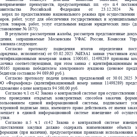
неп
римен
ение  
пр
еимуществ
,
  пред
усмо
тренны
х
  пп.  
«у»
  п.4  
постано
а
вител
ьств
а
Р
оссийс
к
ой
Фе
дер
ации
от
23.12
.2024
№
мерах
по
пре
доставл
ению
нацио
нально
го
режи
ма
при
о
су
ще
ств
лени
и
ва
ров,
рабо
т
,
услу
г
для
об
е
спе
чен
ия
г
осу
д
арств
енных
и
муниц
ипальн
ы
к
упо
к
т
ова
ров,
рабо
т
,
усл
уг
от
дельн
ыми
видам
и
юри
дических
лиц
»
(д
станов
лени
е № 1
875).
В
ре
з
у
ль
т
а
те
р
ассмотрения
жалобы,
рассм
отрев
представ
ленные
док
у
е
дения,
запра
шиваемы
е
Моск
овским
У
Ф
А
С
Р
о
ссии,
К
о
миссия
У
пр
тановил
а след
ующее.
Сог
ла
сно
 п
роток
олу
по
двед
ени
я
итогов
определе
ния
по
ст
одряд
чика,
ис
полнит
еля
)
от
03
.02
.202
5
№ИЭА
1
зая
вки
уч
аст
ник
ов
а
ук
е
нти
фикаци
онн
ыми
номер
ами
з
аяво
к
15001
65
,
1
149
828
9
призн
аны
к
о
казчика
соотве
т
ствующими
,
при
этом
з
аяв
ка
с
иденти
фикац
ион
ным
н
0
0165  
приз
нан
а
  победителе
м
  э
ле
кт
ронн
ого
а
ук
цио
на
  (цено
во
е
пр
ед
бедит
еля
 со
ст
ав
ило
 94 
089
,60
 руб.).
Сог
ла
сно
п
роток
олу
пода
чи
це
новы
х
пр
едложений
от
30
.01.
202
5
ОО
«Фа
рмафон
д»
(ид
ент
ифи
кацион
ны
й
номер
 зая
вки
1
1
498
289)
п
редс
едл
о
же
ние
 о ц
ене
 к
онт
ра
кт
а 9
4 56
0,0
0 руб.
Сог
ла
сно
ч.1
ст
.
42
З
ак
она
о
к
о
нт
ра
ктной
си
сте
ме
при
о
суще
с
твлен
ии
т
ем
провед
ени
я
открыт
ых
к
онкурен
тны
х
спо
собо
в
заказчик
форми
п
ользован
ием
едино
й
ин
формац
ионн
ой
с
ист
емы
,
п
о
д
пис
ывает
ус
ектр
онн
ой
подпис
ью
ли
ца,
и
мею
щего
пра
во
дей
ство
ва
ть
от
имени
заказ
зме
щае
т  
в   е
д
ино
й  
и
нфо
рмацион
ной   систем
е  
изве
щен
ие  
об  
о
су
ще
с
куп
ки.
Сог
ла
сно
п.
5
ч.1
ст
.4
2
Зак
она
о
к
онт
р
актно
й
сист
ем
е
и
звещ
е
ущ
е
ст
влени
и
закуп
ки
должн
о
содержать
на
име
нован
ие
объект
а
ф
ормация
(пр
и
нал
ичи
и),
предус
мот
ре
нная
пр
авил
ами
ис
пользован
ия
к