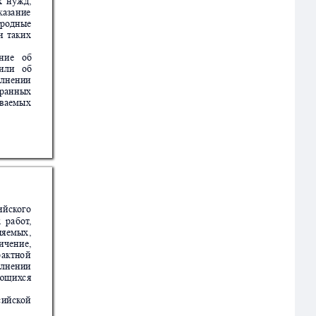
х
н
ужд,
казан
ие
родные
и
так
их
ни
е  
об
 или   об
лне
нии
ран
ных
ваемы
х
ий
ск
ого
х
раб
от
,
няе
мых
,
ич
ени
е,
р
актно
й
лне
нии
яющи
х
с
я
с
ийс
к
ой