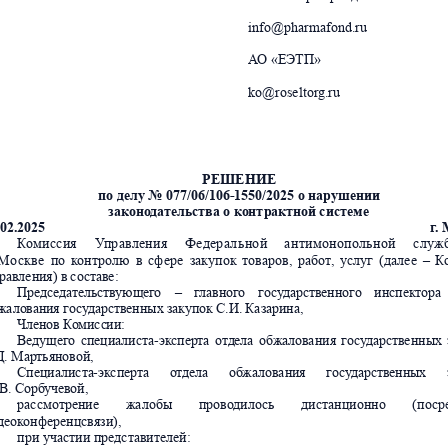
info@pharmafond.ru
А
О «ЕЭТП»
ko@roseltor
g.ru
РЕШЕНИЕ
по делу № 077/06/106-1550/2025 о нарушении
законо
да
тельства о ко
нт
рактн
ой системе
02.2025                                                                                                              г
.
К
ом
и
с
с
и
я
У
пр
а
вл
е
н
и
я
Фед
е
р
а
л
ь
н
о
й
а
н
т
и
м
о
н
о
п
ол
ь
н
о
й
с
л
у
ж
Мо
с
к
ве
по
к
онт
ролю
в
сф
ере
закупок
товаров,
работ
,
услуг
(далее
–
К
рав
лен
ия) в 
со
став
е: 
Пре
дсе
да
тельс
тв
ующ
ег
о
–
г
ла
вног
о
г
осу
да
рств
енног
о
инспек
т
ора
жало
ван
ия г
осу
да
рств
енных 
зак
упок 
С.И. 
Каз
арина,
Чле
нов К
о
мисс
ии:
Ве
дущег
о
спе
циалиста
-эк
спер
та
о
тд
ела
о
бж
алов
ания
г
о
су
д
арств
енных
Д
. Мар
тьян
овой
,
Спе
циалиста
-эк
спер
та
о
тде
ла
об
жало
ван
ия
г
о
с
у
дарст
венн
ых
В
. Сор
б
учев
ой,
рассмотрение
жалобы
прово
дило
сь
дист
анционно
(по
ср
деок
онференцсвязи),
при участии представителей: