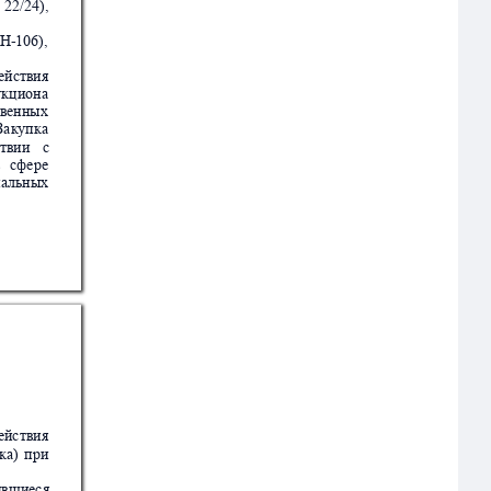
22/24),
Н-106),
ействия
укциона
тв
енных
Закупка
ствии
с
в
с
фере
альных
дейс
твия
к
а
)
при
ивши
е
ся