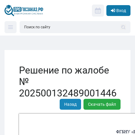
Вход
Решение по жалобе
№
202500132489001446
Назад
Скачать файл
ФГБНУ «РН