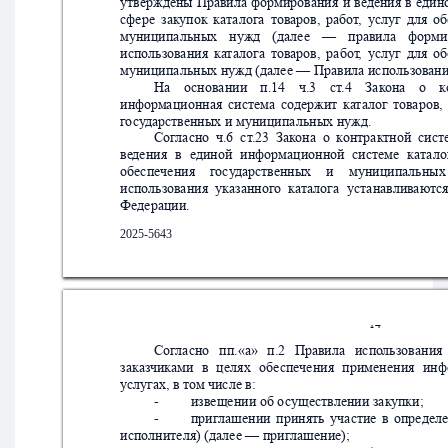
утверждены 
Правила
формиров
ания
и
ве
дения
в
 един
сфере
зак
упок
ка
та
лога
тов
аров,
работ
,
услуг
для
об
муниципальных
нужд
(далее
—
правила
форми
использ
ования
к
а
т
алога
тов
аров,
работ
,
услуг
для
об
муниципальных нужд (далее — Правила использов
ани
На
о
сновании
п.14
ч.3
ст
.4
Зак
она
о
к
информ
ационная
система
со
держит
ка
т
алог
тов
аров,
г
о
су
дарственных и муниципа
льных нужд. 
Сог
ласно
ч.6
ст
.23
Зак
она
о
к
онт
рактной
сист
ве
дения
в
единой
информационной
системе
ка
та
ло
обеспечения
госу
дарственных
и
муниципальных
использ
ования
ук
азанног
о
ка
т
алога
уст
анавлив
аютс
Федерации.
2025-5643
14
Сог
ласно
  пп.«а»
п.2
Правила
  испо
льзования
заказ
чиками
в
целях
обе
спе
чения
применения
инф
услугах, в то
м числе в:
-
извещении об о
существлении зак
упки;
-
приг
лашении
принять
участие
в
определ
исполнителя) (далее — приг
лашение);