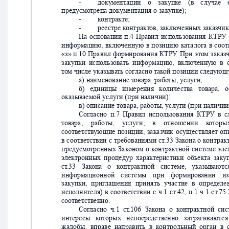
-
доку
ментации
о
закупк
е
(в
случае
предусмо
трена документация о зак
упк
е);
-
к
онтракте;
-
рее
стре к
онт
ракт
ов, заклю
ченных заказ
чик
На
основании
п.4
Правил
использов
ания
КТР
У
информ
ацию,
вклю
ченную
в
позицию
ка
т
алога
в
соот
«з» 
п.10
Правил
фор
мирования 
КТРУ
. 
При
это
м 
заказ
закупки
использ
ова
ть
информацию,
вклю
ченную
в
то
м числе указыва
ть сог
ласно так
ой позиции следующ
а) наименование т
овара, рабо
ты, услуги;
б)  
единицы  
измерения  
к
оличе
ства
  тов
ара,   
оказыв
аемой услуги (при наличии);
в) описание товара, рабо
ты, услуги (при наличии
Сог
ласно
п.7
Правил
использ
ования
КТР
У
в
с
тов
ара,
рабо
ты,
услуги,
в
отношении
к
оторы
соотв
етствующие
позиции,
заказ
чик
о
существляет
оп
в 
соотв
етствии
 с
 т
ребованиями ст
.33 
Зак
она о
 к
онт
рак
предусмо
тренных
Зак
оном
о
к
онтрактной
системе
эле
э
лектронных
процедур
харак
теристики
об
ъекта
заку
ст
.33
Зак
она  
о  
к
онтрактной  
системе,  
указыв
аются
информ
ационной
системы
при
формиров
ании
и
закупки,
приг
лашения
принять
участие
в
определе
исполнителя)
в
соответствии
с
ч.1
ст
.42,
п.1
ч.1
ст
.75
соотв
етственно. 
Сог
ласно
ч.1
ст
.106
Зак
она
о
к
онтрактной
сис
интере
сы  
к
от
орых  
непо
средственно  
за
трагиваются 
жалобы,
вправе
направить
в
к
онтрольный
орган
в