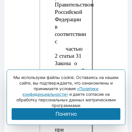
Правительством
Российской
Федерации
в
соответствии
с
частью
2 статьи 31
Закона о
контрактной
Мы используем файлы cookie. Оставаясь на нашем
системе
сайте, вы подтверждаете, что ознакомлены и
дополнительных
принимаете условия
«Политики
требований
конфиденциальности»
и даете согласие на
к
обработку персональных данных метрическими
программами
участникам
Понятно
закупок
заказчики
при