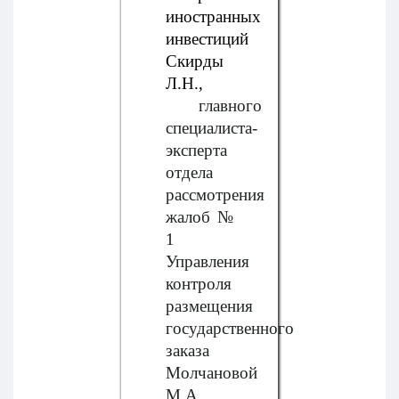
иностранных
инвестиций
Скирды
Л.Н.,
главного
специалиста-
эксперта
отдела
рассмотрения
жалоб №
1
Управления
контроля
размещения
государственного
заказа
Молчановой
М.А.,