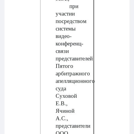
при
участии
посредством
системы
видео-
конференц-
связи
представителей
Пятого
арбитражного
апелляционного
суда
Суховой
Е.В.,
Ячиной
А.С.,
представители
ООО